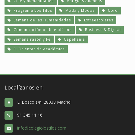
Cine y humanidades
Antiguas Alumnas
Programa Los Tilos
Moda y Modos
Coro
Semana de las Humanidades
Extraescolares
Comunicación on line off line
Business & Digital
Semana razón y Fe
Capellanía
P. Orientación Académica
Localízanos en:
El Bosco s/n. 28038 Madrid
91 345 11 16
info@colegiolostilos.com