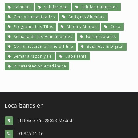
Familias
Solidaridad
Salidas Culturales
Cine y humanidades
Antiguas Alumnas
Programa Los Tilos
Moda y Modos
Coro
Semana de las Humanidades
Extraescolares
Comunicación on line off line
Business & Digital
Semana razón y Fe
Capellanía
P. Orientación Académica
Localízanos en:
El Bosco s/n. 28038 Madrid
91 345 11 16