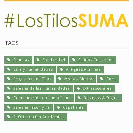
TAGS
Familias
Solidaridad
Salidas Culturales
Cine y humanidades
Antiguas Alumnas
Programa Los Tilos
Moda y Modos
Coro
Semana de las Humanidades
Extraescolares
Comunicación on line off line
Business & Digital
Semana razón y Fe
Capellanía
P. Orientación Académica