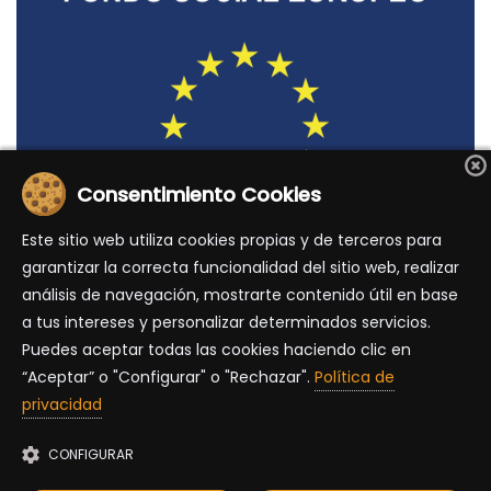
Consentimiento Cookies
Este sitio web utiliza cookies propias y de terceros para
DIRECCIÓN GENERAL DE EMPLEO, ASUNTOS SOCIALES E
garantizar la correcta funcionalidad del sitio web, realizar
IGUALDAD DE OPORTUNIDADES DE LA COMISIÓN
análisis de navegación, mostrarte contenido útil en base
EUROPEA
a tus intereses y personalizar determinados servicios.
Puedes aceptar todas las cookies haciendo clic en
ACUERDO CON LOS TILOS
“Aceptar” o "Configurar" o "Rechazar".
Política de
privacidad
CONFIGURAR
ADMISIONES 2026/27
Canal de denuncias
|
Aviso legal
|
Política de privacidad
|
Protección de