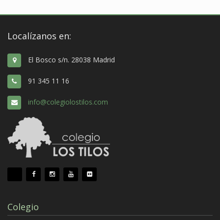
Localízanos en:
El Bosco s/n. 28038 Madrid
91 345 11 16
info@colegiolostilos.com
Colegio