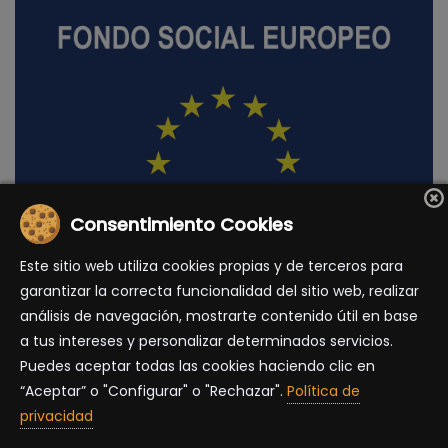
Consentimiento Cookies
Este sitio web utiliza cookies propias y de terceros para
DIRECCIÓN GENERAL DE EMPLEO, ASUNTOS SOCIALES E
garantizar la correcta funcionalidad del sitio web, realizar
IGUALDAD DE OPORTUNIDADES DE LA COMISIÓN
análisis de navegación, mostrarte contenido útil en base
EUROPEA
a tus intereses y personalizar determinados servicios.
Puedes aceptar todas las cookies haciendo clic en
ACUERDO CON LOS TILOS
“Aceptar” o "Configurar" o "Rechazar".
Política de
privacidad