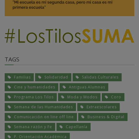
TAGS
Familias
Solidaridad
Salidas Culturales
Cine y humanidades
Antiguas Alumnas
Programa Los Tilos
Moda y Modos
Coro
Semana de las Humanidades
Extraescolares
Comunicación on line off line
Business & Digital
Semana razón y Fe
Capellanía
P. Orientación Académica