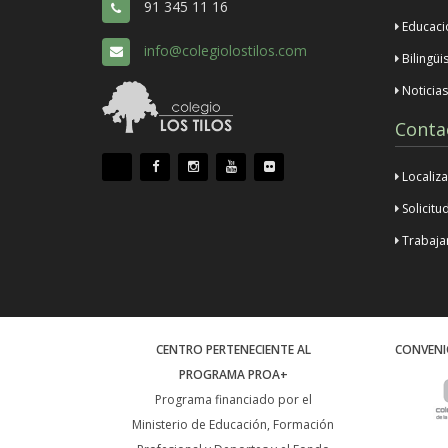
91 345 11 16
Educaci
info@colegiolostilos.com
Bilingüi
Noticias
Conta
Localiza
Solicitu
Trabajar
CENTRO PERTENECIENTE AL
CONVENI
PROGRAMA PROA+
Programa financiado por el
Ministerio de Educación, Formación