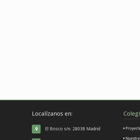
Localízanos en:
Coleg
El Bosco s/n. 28038 Madrid
Proyect
Nuestra 