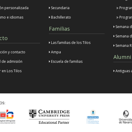
ón personalizada
Secundaria
Program
smo e idiomas
Bachillerato
Progra
Semana de
Familias
Semana d
cto
Las familias de los Tilos
Semana R
ción y contacto
Ampa
Alumni
d de admisión
Escuela de familias
 en Los Tilos
Antiguas 
OS: