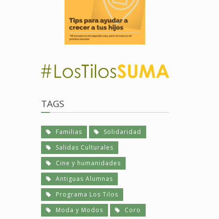
TAGS
Familias
Solidaridad
Salidas Culturales
Cine y humanidades
Antiguas Alumnas
Programa Los Tilos
Moda y Modos
Coro