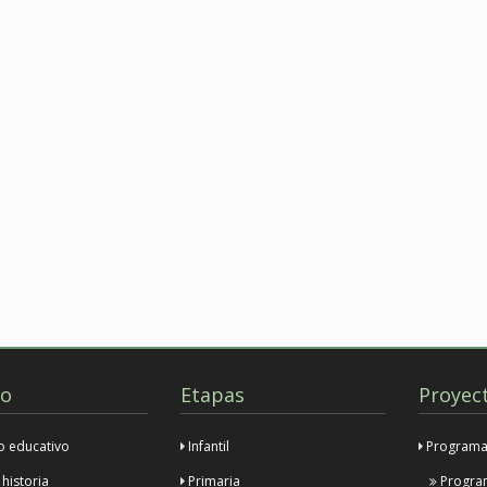
io
Etapas
Proyec
o educativo
Infantil
Programa 
historia
Primaria
Program