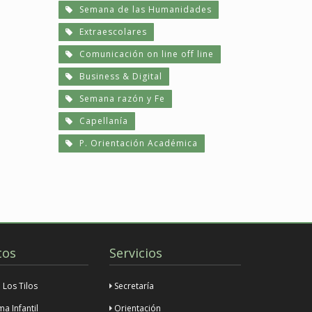
Semana de las Humanidades
Extraescolares
Comunicación on line off line
Business & Digital
Semana razón y Fe
Capellanía
P. Orientación Académica
tos
Servicios
Los Tilos
Secretaría
a Infantil
Orientación