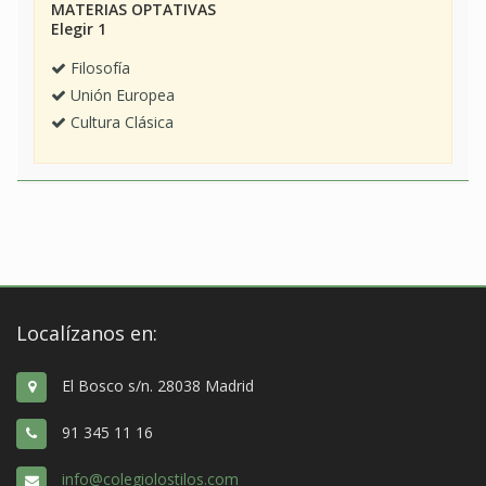
MATERIAS OPTATIVAS
Elegir 1
Filosofía
Unión Europea
Cultura Clásica
Localízanos en:
El Bosco s/n. 28038 Madrid
91 345 11 16
info@colegiolostilos.com