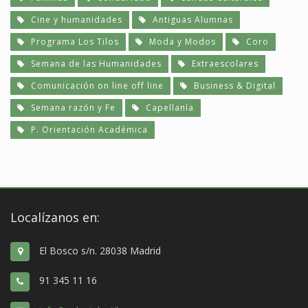
Cine y humanidades
Antiguas Alumnas
Programa Los Tilos
Moda y Modos
Coro
Semana de las Humanidades
Extraescolares
Comunicación on line off line
Business & Digital
Semana razón y Fe
Capellanía
P. Orientación Académica
Localízanos en:
El Bosco s/n. 28038 Madrid
91 345 11 16